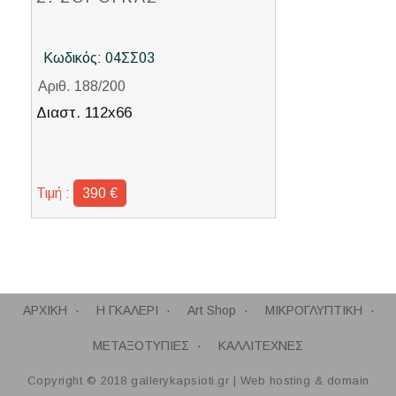
Κωδικός: 04ΣΣ03
Αριθ. 188/200
Διαστ. 112x66
Τιμή :
390 €
ΑΡΧΙΚΗ
Η ΓΚΑΛΕΡΙ
Art Shop
ΜΙΚΡΟΓΛΥΠΤΙΚΗ
ΜΕΤΑΞΟΤΥΠΙΕΣ
ΚΑΛΛΙΤΕΧΝΕΣ
Copyright © 2018 gallerykapsioti.gr | Web hosting & domain