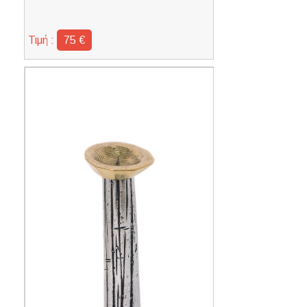
Τιμή :
75 €