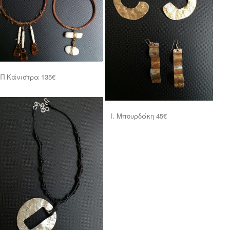
Π Κάνιστρα 135€
Ι. Μπουρδάκη 45€